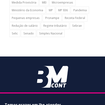
Medida Provisória
MEI
Microempresas
Ministério da Economia
MP
MP 936
Pandemia
Pequenas empresas
Pronampe
Receita Federal
Redução de salário
Regime tributário
Sebrae
Selic
Senado
Simples Nacional
Temos prazer em lhe atender