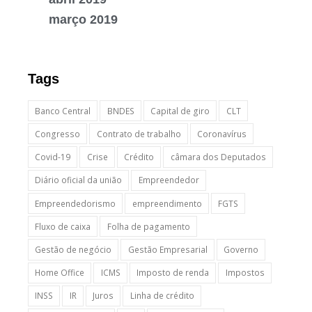
março 2019
Tags
Banco Central
BNDES
Capital de giro
CLT
Congresso
Contrato de trabalho
Coronavírus
Covid-19
Crise
Crédito
câmara dos Deputados
Diário oficial da união
Empreendedor
Empreendedorismo
empreendimento
FGTS
Fluxo de caixa
Folha de pagamento
Gestão de negócio
Gestão Empresarial
Governo
Home Office
ICMS
Imposto de renda
Impostos
INSS
IR
Juros
Linha de crédito