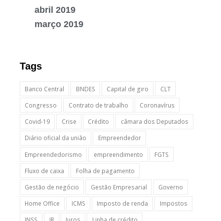
abril 2019
março 2019
Tags
Banco Central
BNDES
Capital de giro
CLT
Congresso
Contrato de trabalho
Coronavírus
Covid-19
Crise
Crédito
câmara dos Deputados
Diário oficial da união
Empreendedor
Empreendedorismo
empreendimento
FGTS
Fluxo de caixa
Folha de pagamento
Gestão de negócio
Gestão Empresarial
Governo
Home Office
ICMS
Imposto de renda
Impostos
INSS
IR
Juros
Linha de crédito