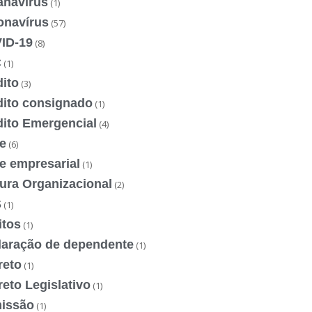
anavírus
(1)
onavírus
(57)
ID-19
(8)
C
(1)
ito
(3)
dito consignado
(1)
dito Emergencial
(4)
e
(6)
e empresarial
(1)
ura Organizacional
(2)
S
(1)
itos
(1)
laração de dependente
(1)
reto
(1)
eto Legislativo
(1)
issão
(1)