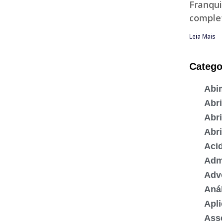
Franqui
complet
Leia Mais
Catego
Abi
Abr
Abri
Abr
Acid
Admi
Adv
Anál
Apli
Ass