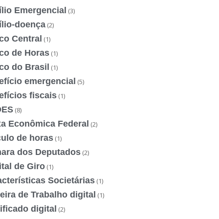
ílio Emergencial
(3)
ílio-doença
(2)
co Central
(1)
co de Horas
(1)
co do Brasil
(1)
efício emergencial
(5)
fícios fiscais
(1)
DES
(8)
xa Econômica Federal
(2)
culo de horas
(1)
ara dos Deputados
(2)
tal de Giro
(1)
cterísticas Societárias
(1)
eira de Trabalho digital
(1)
ificado digital
(2)