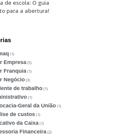
a de escola: O guia
o para a abertura!
rias
maq
(1)
ir Empresa
(5)
r Franquia
(1)
ir Negócio
(3)
ente de trabalho
(1)
nistrativo
(1)
ocacia-Geral da União
(1)
ise de custos
(1)
cativo da Caixa
(1)
essoria Financeira
(2)