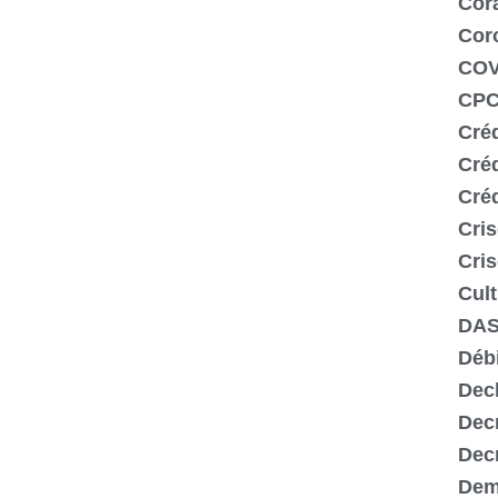
Cor
Cor
COV
CP
Créd
Cré
Cré
Cris
Cris
Cult
DA
Déb
Dec
Dec
Decr
Dem