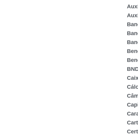
Aux
Aux
Ban
Ban
Ban
Ben
Bene
BN
Cai
Cál
Câm
Capi
Cara
Cart
Cert