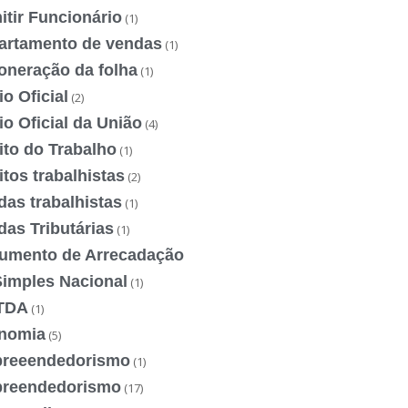
tir Funcionário
(1)
artamento de vendas
(1)
oneração da folha
(1)
io Oficial
(2)
io Oficial da União
(4)
ito do Trabalho
(1)
itos trabalhistas
(2)
das trabalhistas
(1)
das Tributárias
(1)
umento de Arrecadação
Simples Nacional
(1)
TDA
(1)
nomia
(5)
reeendedorismo
(1)
reendedorismo
(17)