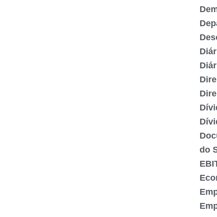
Demi
Dep
Des
Diár
Diár
Dire
Dire
Dívi
Dívi
Doc
do 
EBI
Eco
Emp
Emp