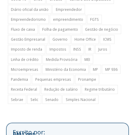
Diário oficial da união
Empreendedor
Empreendedorismo
empreendimento
FGTS
Fluxo de caixa
Folha de pagamento
Gestão de negócio
Gestão Empresarial
Governo
Home Office
ICMS
Imposto de renda
Impostos
INSS
IR
Juros
Linha de crédito
Medida Provisória
MEI
Microempresas
Ministério da Economia
MP
MP 936
Pandemia
Pequenas empresas
Pronampe
Receita Federal
Redução de salário
Regime tributário
Sebrae
Selic
Senado
Simples Nacional
Escrito por:
BM Cont