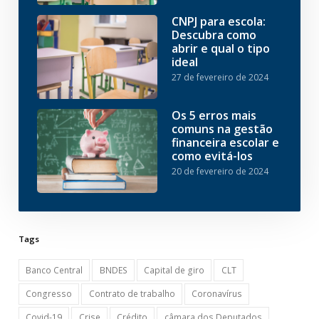
CNPJ para escola:
Descubra como
abrir e qual o tipo
ideal
27 de fevereiro de 2024
Os 5 erros mais
comuns na gestão
financeira escolar e
como evitá-los
20 de fevereiro de 2024
Tags
Banco Central
BNDES
Capital de giro
CLT
Congresso
Contrato de trabalho
Coronavírus
Covid-19
Crise
Crédito
câmara dos Deputados