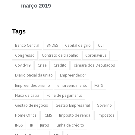
março 2019
Tags
Banco Central
BNDES
Capital de giro
CLT
Congresso
Contrato de trabalho
Coronavírus
Covid-19
Crise
Crédito
câmara dos Deputados
Diário oficial da união
Empreendedor
Empreendedorismo
empreendimento
FGTS
Fluxo de caixa
Folha de pagamento
Gestão de negócio
Gestão Empresarial
Governo
Home Office
ICMS
Imposto de renda
Impostos
INSS
IR
Juros
Linha de crédito