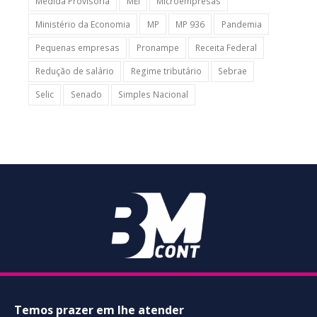
Medida Provisória
MEI
Microempresas
Ministério da Economia
MP
MP 936
Pandemia
Pequenas empresas
Pronampe
Receita Federal
Redução de salário
Regime tributário
Sebrae
Selic
Senado
Simples Nacional
Temos prazer em lhe atender