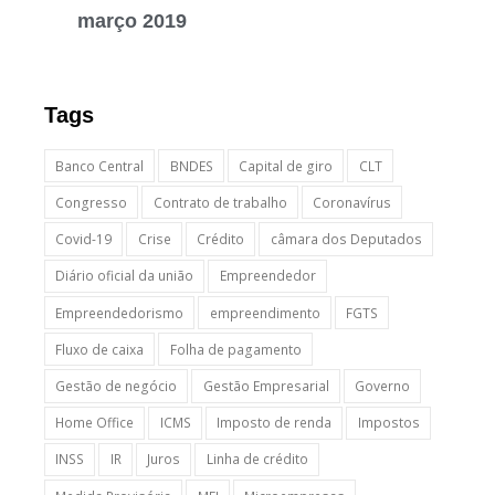
março 2019
Tags
Banco Central
BNDES
Capital de giro
CLT
Congresso
Contrato de trabalho
Coronavírus
Covid-19
Crise
Crédito
câmara dos Deputados
Diário oficial da união
Empreendedor
Empreendedorismo
empreendimento
FGTS
Fluxo de caixa
Folha de pagamento
Gestão de negócio
Gestão Empresarial
Governo
Home Office
ICMS
Imposto de renda
Impostos
INSS
IR
Juros
Linha de crédito