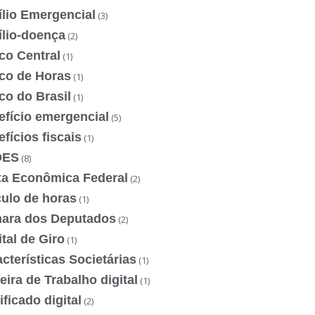
ílio Emergencial
(3)
ílio-doença
(2)
co Central
(1)
co de Horas
(1)
co do Brasil
(1)
efício emergencial
(5)
fícios fiscais
(1)
DES
(8)
xa Econômica Federal
(2)
culo de horas
(1)
ara dos Deputados
(2)
tal de Giro
(1)
cterísticas Societárias
(1)
eira de Trabalho digital
(1)
ificado digital
(2)