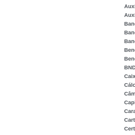
Aux
Aux
Ban
Ban
Ban
Ben
Bene
BN
Cai
Cál
Câm
Capi
Cara
Cart
Cert