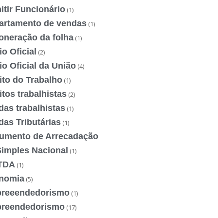
tir Funcionário
(1)
artamento de vendas
(1)
oneração da folha
(1)
io Oficial
(2)
io Oficial da União
(4)
ito do Trabalho
(1)
itos trabalhistas
(2)
das trabalhistas
(1)
das Tributárias
(1)
umento de Arrecadação
Simples Nacional
(1)
TDA
(1)
nomia
(5)
reeendedorismo
(1)
reendedorismo
(17)