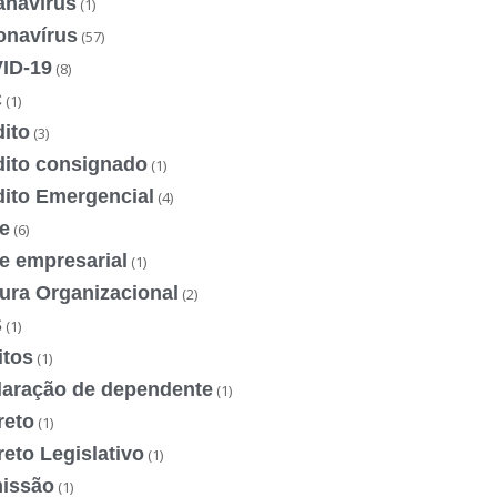
anavírus
(1)
onavírus
(57)
ID-19
(8)
C
(1)
ito
(3)
dito consignado
(1)
dito Emergencial
(4)
e
(6)
e empresarial
(1)
ura Organizacional
(2)
S
(1)
itos
(1)
laração de dependente
(1)
reto
(1)
eto Legislativo
(1)
issão
(1)