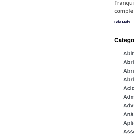
Franqui
complet
Leia Mais
Catego
Abi
Abr
Abri
Abr
Acid
Admi
Adv
Anál
Apli
Ass