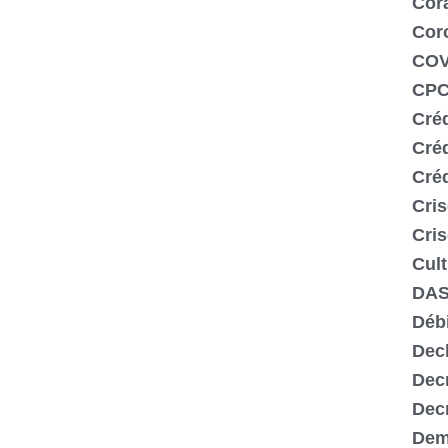
Cor
Cor
COV
CP
Créd
Cré
Cré
Cris
Cris
Cult
DA
Déb
Dec
Dec
Decr
Dem