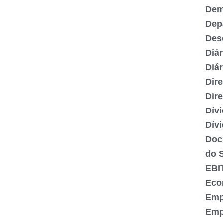
Demi
Dep
Des
Diár
Diár
Dire
Dire
Dívi
Dívi
Doc
do 
EBI
Eco
Emp
Emp