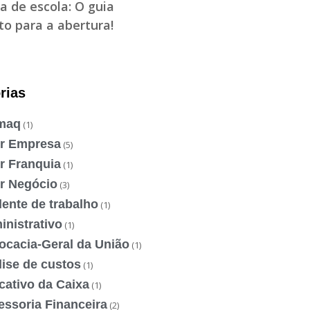
a de escola: O guia
o para a abertura!
rias
maq
(1)
ir Empresa
(5)
r Franquia
(1)
ir Negócio
(3)
ente de trabalho
(1)
nistrativo
(1)
ocacia-Geral da União
(1)
ise de custos
(1)
cativo da Caixa
(1)
essoria Financeira
(2)