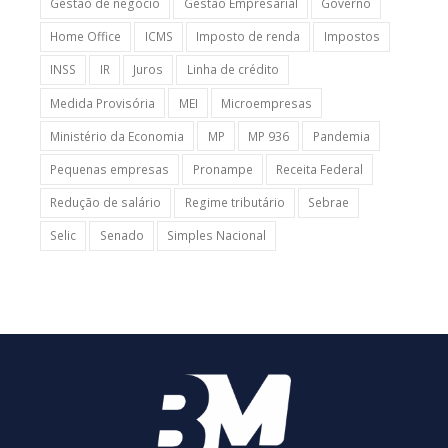
Gestão de negócio
Gestão Empresarial
Governo
Home Office
ICMS
Imposto de renda
Impostos
INSS
IR
Juros
Linha de crédito
Medida Provisória
MEI
Microempresas
Ministério da Economia
MP
MP 936
Pandemia
Pequenas empresas
Pronampe
Receita Federal
Redução de salário
Regime tributário
Sebrae
Selic
Senado
Simples Nacional