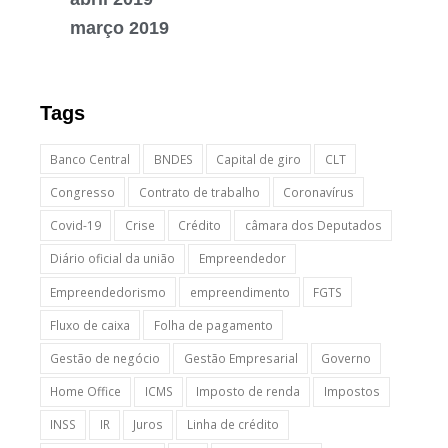
março 2019
Tags
Banco Central
BNDES
Capital de giro
CLT
Congresso
Contrato de trabalho
Coronavírus
Covid-19
Crise
Crédito
câmara dos Deputados
Diário oficial da união
Empreendedor
Empreendedorismo
empreendimento
FGTS
Fluxo de caixa
Folha de pagamento
Gestão de negócio
Gestão Empresarial
Governo
Home Office
ICMS
Imposto de renda
Impostos
INSS
IR
Juros
Linha de crédito