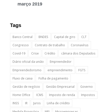
março 2019
Tags
Banco Central
BNDES
Capital de giro
CLT
Congresso
Contrato de trabalho
Coronavírus
Covid-19
Crise
Crédito
câmara dos Deputados
Diário oficial da união
Empreendedor
Empreendedorismo
empreendimento
FGTS
Fluxo de caixa
Folha de pagamento
Gestão de negócio
Gestão Empresarial
Governo
Home Office
ICMS
Imposto de renda
Impostos
INSS
IR
Juros
Linha de crédito
Medida Provisória
MEI
Microempresas