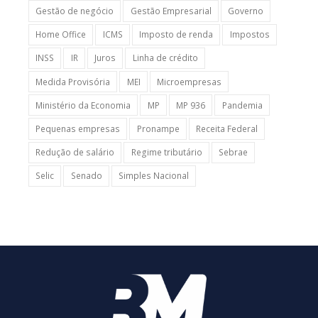
Gestão de negócio
Gestão Empresarial
Governo
Home Office
ICMS
Imposto de renda
Impostos
INSS
IR
Juros
Linha de crédito
Medida Provisória
MEI
Microempresas
Ministério da Economia
MP
MP 936
Pandemia
Pequenas empresas
Pronampe
Receita Federal
Redução de salário
Regime tributário
Sebrae
Selic
Senado
Simples Nacional