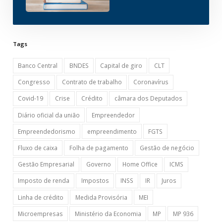
Tags
Banco Central
BNDES
Capital de giro
CLT
Congresso
Contrato de trabalho
Coronavírus
Covid-19
Crise
Crédito
câmara dos Deputados
Diário oficial da união
Empreendedor
Empreendedorismo
empreendimento
FGTS
Fluxo de caixa
Folha de pagamento
Gestão de negócio
Gestão Empresarial
Governo
Home Office
ICMS
Imposto de renda
Impostos
INSS
IR
Juros
Linha de crédito
Medida Provisória
MEI
Microempresas
Ministério da Economia
MP
MP 936