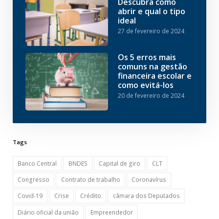
Descubra como
abrir e qual o tipo
ideal
27 de fevereiro de 2024
Os 5 erros mais
comuns na gestão
financeira escolar e
como evitá-los
20 de fevereiro de 2024
Tags
Banco Central
BNDES
Capital de giro
CLT
Congresso
Contrato de trabalho
Coronavírus
Covid-19
Crise
Crédito
câmara dos Deputados
Diário oficial da união
Empreendedor