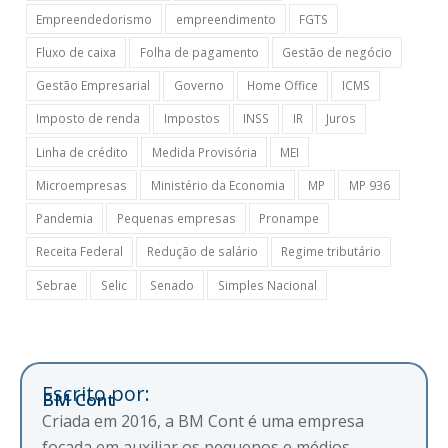
Empreendedorismo
empreendimento
FGTS
Fluxo de caixa
Folha de pagamento
Gestão de negócio
Gestão Empresarial
Governo
Home Office
ICMS
Imposto de renda
Impostos
INSS
IR
Juros
Linha de crédito
Medida Provisória
MEI
Microempresas
Ministério da Economia
MP
MP 936
Pandemia
Pequenas empresas
Pronampe
Receita Federal
Redução de salário
Regime tributário
Sebrae
Selic
Senado
Simples Nacional
Escrito por:
BM Cont
Criada em 2016, a BM Cont é uma empresa
focada em auxiliar os pequenos e médios