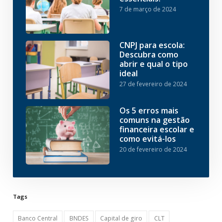
7 de março de 2024
CNPJ para escola:
Descubra como
abrir e qual o tipo
ideal
27 de fevereiro de 2024
Os 5 erros mais
comuns na gestão
financeira escolar e
como evitá-los
20 de fevereiro de 2024
Tags
Banco Central
BNDES
Capital de giro
CLT