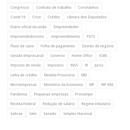
Congresso
Contrato de trabalho
Coronavírus
Covid-19
Crise
Crédito
câmara dos Deputados
Diário oficial da união
Empreendedor
Empreendedorismo
empreendimento
FGTS
Fluxo de caixa
Folha de pagamento
Gestão de negócio
Gestão Empresarial
Governo
Home Office
ICMS
Imposto de renda
Impostos
INSS
IR
Juros
Linha de crédito
Medida Provisória
MEI
Microempresas
Ministério da Economia
MP
MP 936
Pandemia
Pequenas empresas
Pronampe
Receita Federal
Redução de salário
Regime tributário
Sebrae
Selic
Senado
Simples Nacional