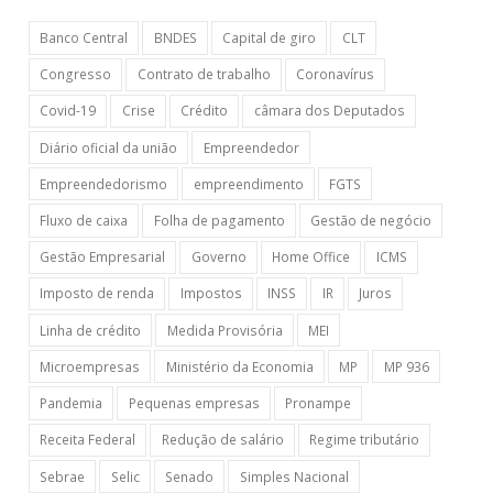
Banco Central
BNDES
Capital de giro
CLT
Congresso
Contrato de trabalho
Coronavírus
Covid-19
Crise
Crédito
câmara dos Deputados
Diário oficial da união
Empreendedor
Empreendedorismo
empreendimento
FGTS
Fluxo de caixa
Folha de pagamento
Gestão de negócio
Gestão Empresarial
Governo
Home Office
ICMS
Imposto de renda
Impostos
INSS
IR
Juros
Linha de crédito
Medida Provisória
MEI
Microempresas
Ministério da Economia
MP
MP 936
Pandemia
Pequenas empresas
Pronampe
Receita Federal
Redução de salário
Regime tributário
Sebrae
Selic
Senado
Simples Nacional