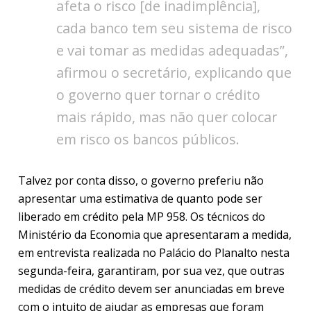
afeta o risco [de inadimplência],
cada banco tem seu sistema de risco
e vai tomar as medidas adequadas”,
afirmou o secretário, explicando que
o governo quer tornar o crédito
mais rápido, mas não quer colocar
em risco os bancos públicos.
Talvez por conta disso, o governo preferiu não
apresentar uma estimativa de quanto pode ser
liberado em crédito pela MP 958. Os técnicos do
Ministério da Economia que apresentaram a medida,
em entrevista realizada no Palácio do Planalto nesta
segunda-feira, garantiram, por sua vez, que outras
medidas de crédito devem ser anunciadas em breve
com o intuito de ajudar as empresas que foram