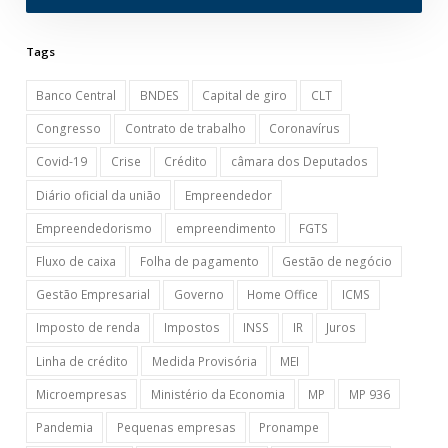
Tags
Banco Central
BNDES
Capital de giro
CLT
Congresso
Contrato de trabalho
Coronavírus
Covid-19
Crise
Crédito
câmara dos Deputados
Diário oficial da união
Empreendedor
Empreendedorismo
empreendimento
FGTS
Fluxo de caixa
Folha de pagamento
Gestão de negócio
Gestão Empresarial
Governo
Home Office
ICMS
Imposto de renda
Impostos
INSS
IR
Juros
Linha de crédito
Medida Provisória
MEI
Microempresas
Ministério da Economia
MP
MP 936
Pandemia
Pequenas empresas
Pronampe