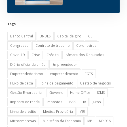
Tags
Banco Central
BNDES
Capital de giro
CLT
Congresso
Contrato de trabalho
Coronavírus
Covid-19
Crise
Crédito
câmara dos Deputados
Diário oficial da união
Empreendedor
Empreendedorismo
empreendimento
FGTS
Fluxo de caixa
Folha de pagamento
Gestão de negócio
Gestão Empresarial
Governo
Home Office
ICMS
Imposto de renda
Impostos
INSS
IR
Juros
Linha de crédito
Medida Provisória
MEI
Microempresas
Ministério da Economia
MP
MP 936