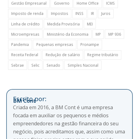
Gestão Empresarial
Governo
Home Office
ICMS
Imposto de renda
Impostos
INSS
IR
Juros
Linha de crédito
Medida Provisória
MEI
Microempresas
Ministério da Economia
MP
MP 936
Pandemia
Pequenas empresas
Pronampe
Receita Federal
Redução de salário
Regime tributário
Sebrae
Selic
Senado
Simples Nacional
Escrito por:
BM Cont
Criada em 2016, a BM Cont é uma empresa
focada em auxiliar os pequenos e médios
empreendedores na gestão financeira do seu
negócio, pois acreditamos que, assim como uma