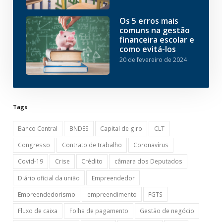
Os 5 erros mais
comuns na gestão
financeira escolar e
como evitá-los
20 de fevereiro de 2024
Tags
Banco Central
BNDES
Capital de giro
CLT
Congresso
Contrato de trabalho
Coronavírus
Covid-19
Crise
Crédito
câmara dos Deputados
Diário oficial da união
Empreendedor
Empreendedorismo
empreendimento
FGTS
Fluxo de caixa
Folha de pagamento
Gestão de negócio