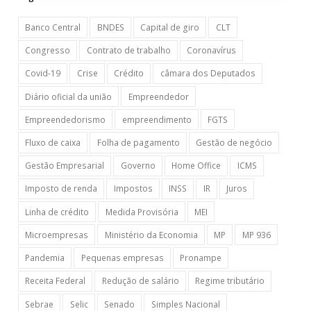
Banco Central
BNDES
Capital de giro
CLT
Congresso
Contrato de trabalho
Coronavírus
Covid-19
Crise
Crédito
câmara dos Deputados
Diário oficial da união
Empreendedor
Empreendedorismo
empreendimento
FGTS
Fluxo de caixa
Folha de pagamento
Gestão de negócio
Gestão Empresarial
Governo
Home Office
ICMS
Imposto de renda
Impostos
INSS
IR
Juros
Linha de crédito
Medida Provisória
MEI
Microempresas
Ministério da Economia
MP
MP 936
Pandemia
Pequenas empresas
Pronampe
Receita Federal
Redução de salário
Regime tributário
Sebrae
Selic
Senado
Simples Nacional