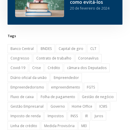
como evitá-los
20 de fevereiro de 2024
Tags
Banco Central
BNDES
Capital de giro
CLT
Congresso
Contrato de trabalho
Coronavírus
Covid-19
Crise
Crédito
câmara dos Deputados
Diário oficial da união
Empreendedor
Empreendedorismo
empreendimento
FGTS
Fluxo de caixa
Folha de pagamento
Gestão de negócio
Gestão Empresarial
Governo
Home Office
ICMS
Imposto de renda
Impostos
INSS
IR
Juros
Linha de crédito
Medida Provisória
MEI