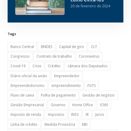
20 de fevereiro de 2024
Tags
Banco Central
BNDES
Capital de giro
CLT
Congresso
Contrato de trabalho
Coronavírus
Covid-19
Crise
Crédito
câmara dos Deputados
Diário oficial da união
Empreendedor
Empreendedorismo
empreendimento
FGTS
Fluxo de caixa
Folha de pagamento
Gestão de negócio
Gestão Empresarial
Governo
Home Office
ICMS
Imposto de renda
Impostos
INSS
IR
Juros
Linha de crédito
Medida Provisória
MEI